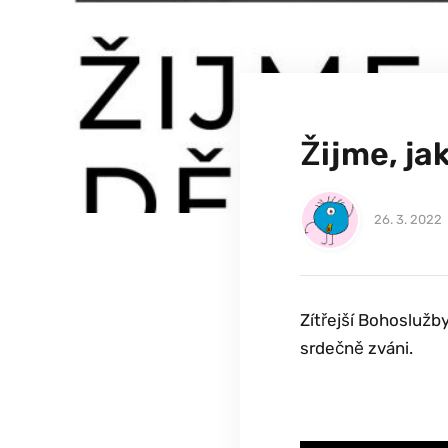
Žijme, ja
26. 3. 2022
Zítřejší Bohoslužb
srdečně zváni.