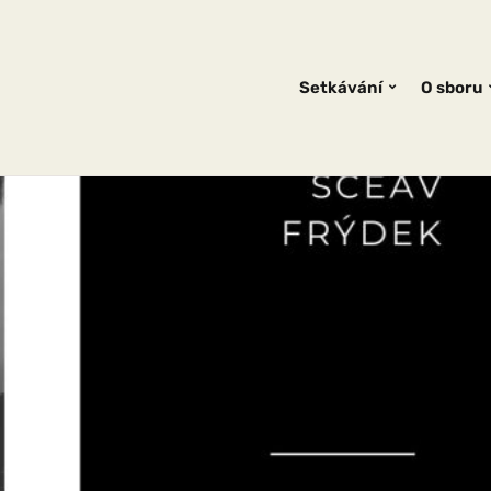
Setkávání
O sboru