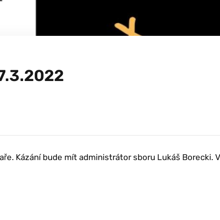
27.3.2022
faře. Kázání bude mít administrátor sboru
Lukáš Borecki
. 