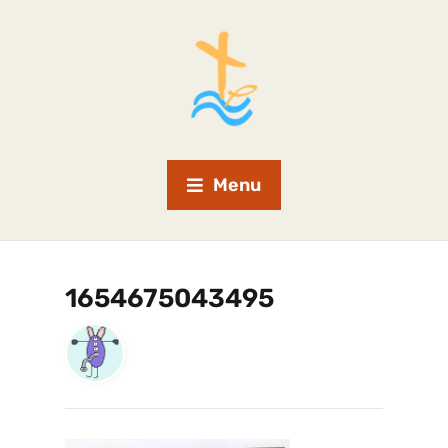
Menu
1654675043495