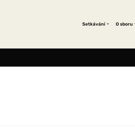
Setkávání
O sboru