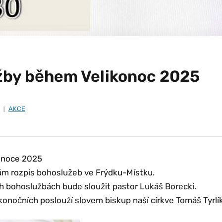
žby během Velikonoc 2025
AKCE
onoce 2025
lám rozpis bohoslužeb ve Frýdku-Místku.
h bohoslužbách bude sloužit pastor Lukáš Borecki.
konočních poslouží slovem biskup naší církve Tomáš Tyrlík