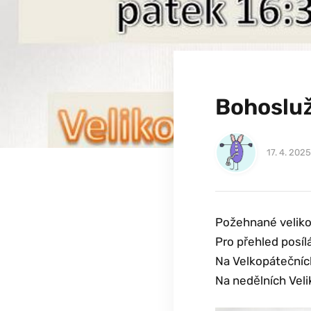
Bohoslu
17. 4. 2025
Požehnané velik
Pro přehled posí
Na Velkopátečníc
Na nedělních Veli