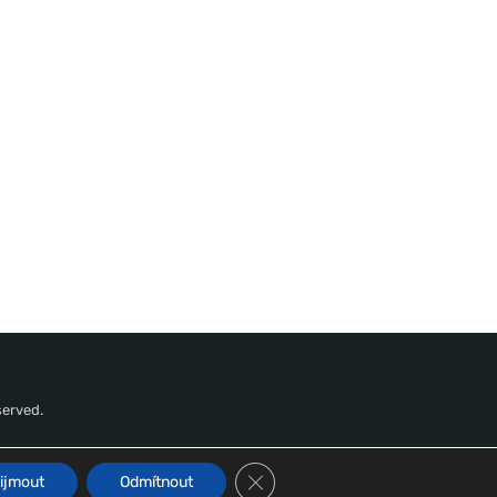
served.
Zavřít cookie lištu GDPR
ijmout
Odmítnout