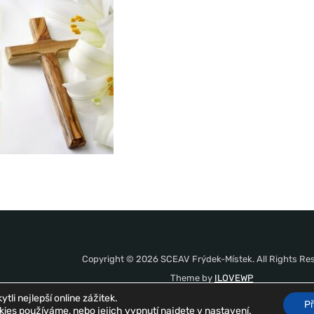
Copyright © 2026 SCEAV Frýdek-Místek. All Rights Re
Theme by
ILOVEWP
i nejlepší online zážitek.
Př
okies používáme, nebo jejich vypnutí najdete v
nastavení
.