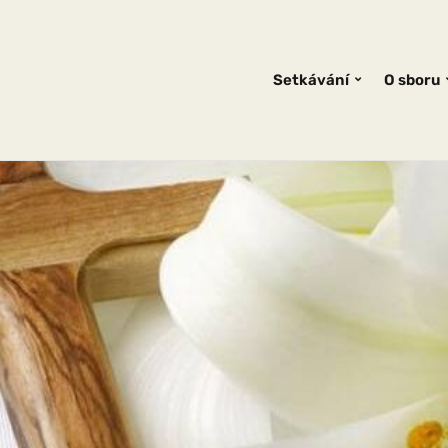
Setkávání
O sboru