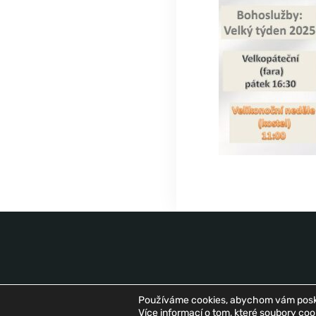
Používáme cookies, abychom vám poskytl
Více informací o tom, které soubory co