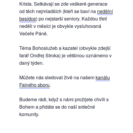
Krista. Setkávají se zde veškeré generace
od těch nejmladších (kteří se baví na
nedělní
besídce
) po nejstarší seniory. Každou třetí
neděli v měsíci je obvykle vysluhovaná
Večeře Páně.
Téma Bohoslužeb a kazatel (obvykle zdejší
farář Ondřej Stroka) je většinou oznámeno v
daný týden.
Můžete nás sledovat živě na našem
kanálu
Fajného sboru
.
Budeme rádi, když s námi prožijete chvíli s
Bohem a přidáte se do naší srdečné
komunity.